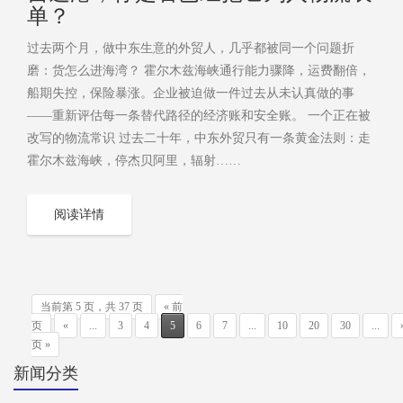
单？
过去两个月，做中东生意的外贸人，几乎都被同一个问题折
磨：货怎么进海湾？ 霍尔木兹海峡通行能力骤降，运费翻倍，
船期失控，保险暴涨。企业被迫做一件过去从未认真做的事
——重新评估每一条替代路径的经济账和安全账。 一个正在被
改写的物流常识 过去二十年，中东外贸只有一条黄金法则：走
霍尔木兹海峡，停杰贝阿里，辐射……
阅读详情
当前第 5 页，共 37 页
« 前
页
«
...
3
4
5
6
7
...
10
20
30
...
页 »
新闻分类