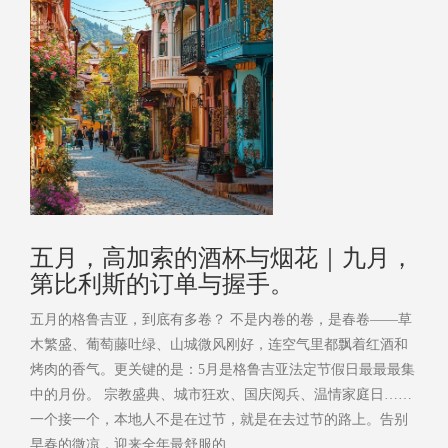
五月，高加索的酒杯与烟花｜九月，
第比利斯的订单与握手。
五月的格鲁吉亚，到底有多卷？ 不是内卷的卷，是春卷——草
木繁盛、葡萄藤吐绿、山城微风刚好，连空气里都飘着红酒和
烤肉的香气。更关键的是：5月是格鲁吉亚法定节假日最最最集
中的月份。 宗教盛典、城市狂欢、国庆阅兵、温情家庭日……
一个接一个，本地人不是在过节，就是在去过节的路上。告别
早春的微凉，迎来全年最舒服的……