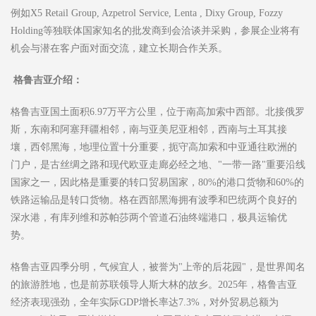
例如X5 Retail Group, Azpetrol Service, Lenta , Dixy Group, Fozzy
Holding等独联体国家知名的批发商到会洽谈并采购，参展企业将有
机会与潜在客户面对面交流，建立长期合作关系。
格鲁吉亚
介绍：
格鲁吉亚国土面积6.97万平方公里，位于南高加索中西部。北接俄罗
斯，东南和阿塞拜疆相邻，南与亚美尼亚相邻，西南与土耳其接
壤，西邻黑海，地理位置十分重要，扼守高加索和中亚通往欧洲的
门户，是古丝绸之路和现代欧亚走廊必经之地、"一带一路"重要沿线
国家之一，因此格是重要的转口贸易国家，80%的港口货物和60%的
铁路运输品是转口货物。格在西部黑海拥有波季和巴统两个良好的
深水港，有库列维和苏帕莎两个管道石油终端港口，极具运输优
势。
格鲁吉亚四季分明，气候宜人，被誉为"上帝的后花园"，是世界闻名
的旅游胜地，也是前苏联领导人斯大林的故乡。2025年，格鲁吉亚
经济表现强劲，全年实际GDP增长率达7.3%，对外贸易总额为