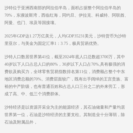
沙特位于亚洲西南部的阿拉伯半岛，面积占据整个阿拉伯半岛的
70%，东濒波斯湾，西临红海，同约旦、伊拉克、科威特、阿联酋、
阿曼、也门、埃及等国接壤。
2025年GDP达1.27万亿美元，人均GDP35231美元，沙特货币为沙特
里亚尔，与美金为固定汇率1：3.75，极具贸易优势。
沙特人口数居世界第41位，截至2024年底人口总数超3700万，其中
40岁以下人口占总人口的80%，30岁以下人口占70%,具有极强的消
费欲及购买力，全球零售贸易指数排名第11位，消费额占整个中东
地区消费总额的70%。消费层面较广，既有出手阔绰的王宫贵族、富
裕的中产阶级，也有普通百姓和占总人口三分之二的外来劳工，形
成了高、中、低三个消费群体。
沙特经济是以资源开采业为主的能源经济，其石油储量和产量均居
世界第一位，石油是沙特经济的主要支柱。其制造业十分薄弱，除
石油及附属品外，