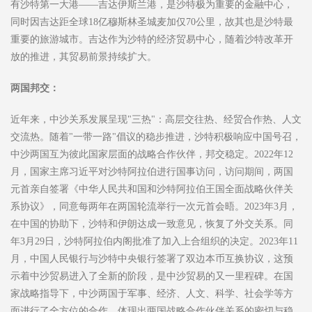
有沙特第一大港——吉达伊斯兰港，是沙特极为重要的金融中心，
同时因吉达距全球18亿穆斯林圣城麦加仅70公里，故其也是沙特最
重要的旅游城市。吉达作为沙特的经济贸易中心，随着沙特改革开
放的推进，其贸易前景持续扩大。
两国邦交：
近年来，中沙关系发展呈现"三热"：高层交往热、经贸合作热、人文
交流热。随着"一带一路"倡议的稳步推进，沙特积极响应中国号召，
中沙两国互为彼此国家层面的战略合作伙伴，邦交稳定。2022年12
月，国家主席习近平对沙特阿拉伯进行国事访问，访问期间，两国
元首亲自签署《中华人民共和国和沙特阿拉伯王国全面战略伙伴关
系协议》，同意每两年在两国轮流举行一次元首会晤。2023年3月，
在中国的协助下，沙特和伊朗达成一致意见，恢复了外交关系。同
年3月29日，沙特阿拉伯内阁批准了加入上合组织的决定。2023年11
月，中国人民银行与沙特中央银行签署了双边本币互换协议，这预
示着中沙贸易进入了全新的阶段，是中沙贸易的又一里程碑。在国
家战略指导下，中沙两国于军事、经济、人文、科学、社会学等方
面进行了全方位的合作，体现出两国战略合作伙伴关系的密切与稳