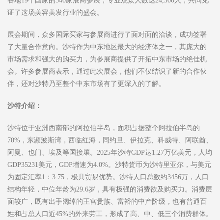
各地19个国家的340家展商参展，专业观众人数达24,300人，共同见
证了这场美容美发行业的盛会。
展会期间，众多国际买家与参展商进行了面对面的洽谈，成功签署
了大量合作意向。沙特作为中东地区最大的经济体之一，其庞大的
市场需求和强大的购买力，为参展商提供了开拓中东市场的绝佳机
会。许多参展商表示，通过此次展会，他们不仅结识了新的合作伙
伴，还对沙特乃至整个中东市场有了更深入的了解。
沙特介绍：
沙特位于亚洲西南部的阿拉伯半岛，面积占据整个阿拉伯半岛的
70%，东濒波斯湾，西临红海，同约旦、伊拉克、科威特、阿联酋、
阿曼、也门、埃及等国接壤。2025年沙特GDP达1.27万亿美元，人均
GDP35231美元，GDP增速为4.0%。沙特货币为沙特里亚尔，与美元
为固定汇率1：3.75，极具贸易优势。沙特人口总数约3456万，人口
结构年轻，中位年龄为29.6岁，具有极强的消费欲及购买力。消费层
面较广，既有出手阔绰的王宫贵族、富裕的中产阶级，也有普通百
姓和占总人口近45%的外来劳工，形成了高、中、低三个消费群体。