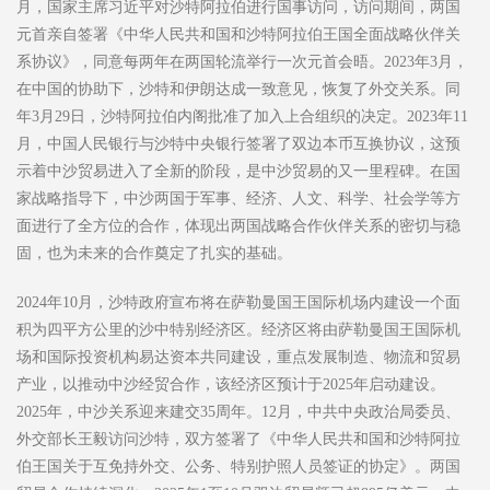
月，国家主席习近平对沙特阿拉伯进行国事访问，访问期间，两国
元首亲自签署《中华人民共和国和沙特阿拉伯王国全面战略伙伴关
系协议》，同意每两年在两国轮流举行一次元首会晤。2023年3月，
在中国的协助下，沙特和伊朗达成一致意见，恢复了外交关系。同
年3月29日，沙特阿拉伯内阁批准了加入上合组织的决定。2023年11
月，中国人民银行与沙特中央银行签署了双边本币互换协议，这预
示着中沙贸易进入了全新的阶段，是中沙贸易的又一里程碑。在国
家战略指导下，中沙两国于军事、经济、人文、科学、社会学等方
面进行了全方位的合作，体现出两国战略合作伙伴关系的密切与稳
固，也为未来的合作奠定了扎实的基础。
2024年10月，沙特政府宣布将在萨勒曼国王国际机场内建设一个面
积为四平方公里的沙中特别经济区。经济区将由萨勒曼国王国际机
场和国际投资机构易达资本共同建设，重点发展制造、物流和贸易
产业，以推动中沙经贸合作，该经济区预计于2025年启动建设。
2025年，中沙关系迎来建交35周年。12月，中共中央政治局委员、
外交部长王毅访问沙特，双方签署了《中华人民共和国和沙特阿拉
伯王国关于互免持外交、公务、特别护照人员签证的协定》。两国