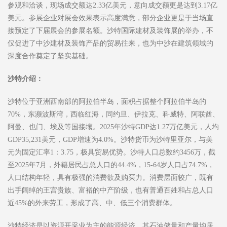
参观和洽谈，现场成交额达2.33亿美元，意向成交额更是达到3.17亿
美元。参展企业对展会效果表示高度满意，部分企业更是于当场直
接预定了下届展会的参展名额。沙特国际建材及装饰展的举办，不
仅促进了中沙建材及装饰产品的贸易往来，也为中沙在建筑领域的
深度合作奠定了坚实基础。
沙特介绍：
沙特位于亚洲西南部的阿拉伯半岛，面积占据整个阿拉伯半岛的
70%，东濒波斯湾，西临红海，同约旦、伊拉克、科威特、阿联酋、
阿曼、也门、埃及等国接壤。2025年沙特GDP达1.27万亿美元，人均
GDP35,231美元，GDP增速为4.0%。沙特货币为沙特里亚尔，与美
元为固定汇率1：3.75，极具贸易优势。沙特人口总数约3456万，截
至2025年7月，外籍居民占总人口的44.4%，15-64岁人口占74.7%，
人口结构年轻，具有极强的消费欲及购买力。消费层面较广，既有
出手阔绰的王宫贵族、富裕的中产阶级，也有普通百姓和占总人口
近45%的外来劳工，形成了高、中、低三个消费群体。
沙特经济是以资源开采业为主的能源经济，其石油储量和产量均居