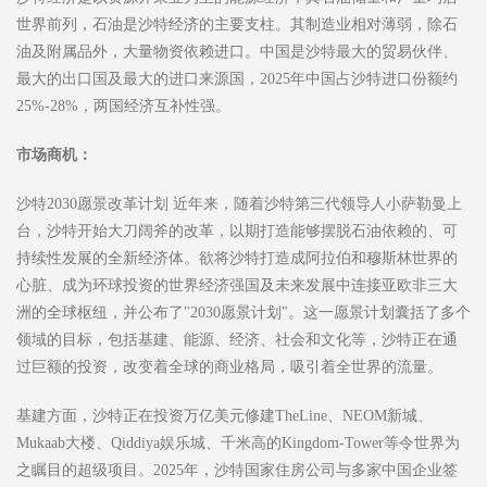
世界前列，石油是沙特经济的主要支柱。其制造业相对薄弱，除石
油及附属品外，大量物资依赖进口。中国是沙特最大的贸易伙伴、
最大的出口国及最大的进口来源国，2025年中国占沙特进口份额约
25%-28%，两国经济互补性强。
市场商机：
沙特2030愿景改革计划 近年来，随着沙特第三代领导人小萨勒曼上
台，沙特开始大刀阔斧的改革，以期打造能够摆脱石油依赖的、可
持续性发展的全新经济体。欲将沙特打造成阿拉伯和穆斯林世界的
心脏、成为环球投资的世界经济强国及未来发展中连接亚欧非三大
洲的全球枢纽，并公布了"2030愿景计划"。这一愿景计划囊括了多个
领域的目标，包括基建、能源、经济、社会和文化等，沙特正在通
过巨额的投资，改变着全球的商业格局，吸引着全世界的流量。
基建方面，沙特正在投资万亿美元修建TheLine、NEOM新城、
Mukaab大楼、Qiddiya娱乐城、千米高的Kingdom-Tower等令世界为
之瞩目的超级项目。2025年，沙特国家住房公司与多家中国企业签