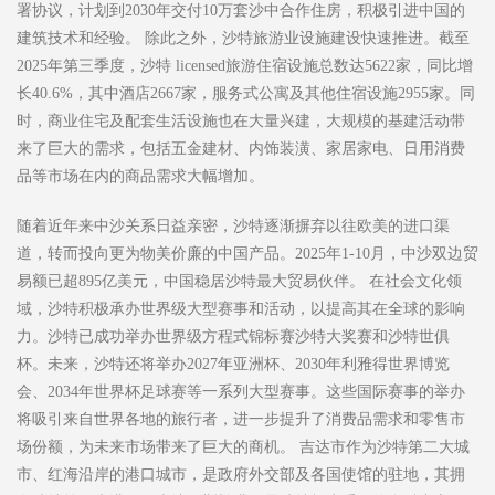
署协议，计划到2030年交付10万套沙中合作住房，积极引进中国的
建筑技术和经验。 除此之外，沙特旅游业设施建设快速推进。截至
2025年第三季度，沙特 licensed旅游住宿设施总数达5622家，同比增
长40.6%，其中酒店2667家，服务式公寓及其他住宿设施2955家。同
时，商业住宅及配套生活设施也在大量兴建，大规模的基建活动带
来了巨大的需求，包括五金建材、内饰装潢、家居家电、日用消费
品等市场在内的商品需求大幅增加。
随着近年来中沙关系日益亲密，沙特逐渐摒弃以往欧美的进口渠
道，转而投向更为物美价廉的中国产品。2025年1-10月，中沙双边贸
易额已超895亿美元，中国稳居沙特最大贸易伙伴。 在社会文化领
域，沙特积极承办世界级大型赛事和活动，以提高其在全球的影响
力。沙特已成功举办世界级方程式锦标赛沙特大奖赛和沙特世俱
杯。未来，沙特还将举办2027年亚洲杯、2030年利雅得世界博览
会、2034年世界杯足球赛等一系列大型赛事。这些国际赛事的举办
将吸引来自世界各地的旅行者，进一步提升了消费品需求和零售市
场份额，为未来市场带来了巨大的商机。 吉达市作为沙特第二大城
市、红海沿岸的港口城市，是政府外交部及各国使馆的驻地，其拥