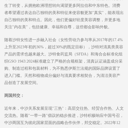
生了转变，从拥抱欧洲理想转向渴望更多阿拉伯和中东特色。消费
者希望通过表达自己独特的美和特征来使容貌更加"真实"，能表现出
自己独特的美和特点。因此，他们更偏好轻度美容调整，并更多地
关注"内在美"，包括健康、幸福和自尊，这些都会影响外貌。
随着沙特女性进一步融入社会（女性劳动力参与率从2017年的17.4%
上升至2023年初的36%，超过30%的既定目标），沙特对清真类美容
产品的需求也越来越大。沙特食药监局（SFDA）和海合会标准化组
织GSO 1943:2024标准建立了严格的合规框架，清真认证涵盖成分采
购、制造过程和包装材料，为不熟悉伊斯兰法规的国际品牌设置了
进入门槛。天然和植物成分偏好与清真要求相契合，为清洁美容产
品创造了发展空间。
两国邦交：
近年来，中沙关系发展呈现"三热"：高层交往热、经贸合作热、人文
交流热。随着"一带一路"倡议的稳步推进，沙特积极响应中国号召，
中沙两国互为彼此国家层面的战略合作伙伴，邦交稳定。2022年12