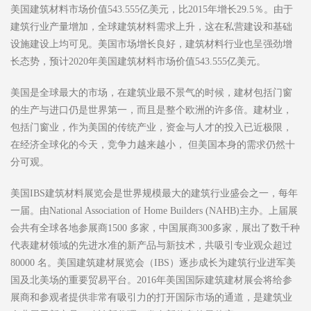
美国建筑材料市场价值543.555亿美元，比2015年增长29.5％。由于
建筑行业产量增加，全球建筑材料需求上升，这在私营建设和基础
设施建设上均可见。美国市场增长良好，建筑材料行业也呈强劲增
长态势，预计2020年美国建筑材料市场价值543.555亿美元。
美国是全球最大的市场，在建筑业最不景气的时候，建材包括门窗
的生产与进口仍是世界第一，而且是整个欧洲的许多倍。建材业，
包括门窗业，作为美国的传统产业，资金与人才的投入已近极限，
在经济全球化的今天，竞争力越来越小， 但美国本身的需求仍然十
分可观。
美国IBS建筑材料展览会是世界规模最大的建筑行业盛会之一，每年
一届。由National Association of Home Builders (NAHB)主办。上届展
会共有全球各地参展商1500 多家，中国展商300多家，展出了数千种
代表建材领域的先进水准的新产品与新技术，共吸引专业观众超过
80000 名。美国建筑建材展览会（IBS）逐步成长为建筑行业进军美
国及北美场的重要贸易平台。2016年美国国际建筑建材展会将给参
展商和参观者提供非常有吸引力的打开国际市场的通道，是建筑业