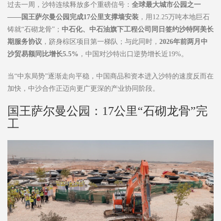
过去一周，沙特连续释放多个重磅信号：
全球最大城市公园之一
——
国王萨尔曼公园完成
17
公里支撑墙安装
，用12.25万吨本地巨石
铸就“石砌龙骨”；
中石化、中石油旗下工程公司同日签约沙特阿美长
期服务协议
，跻身棕区项目第一梯队；与此同时，
2026
年前两月中
沙贸易额同比增长
5.5%
，中国对沙特出口逆势增长近19%。
当“中东局势”逐渐走向平稳，中国商品和资本进入沙特的速度反而在
加快，中沙合作正迈向更广更深的产业协同阶段。
国王萨尔曼公园：17公里“石砌龙骨”完
工