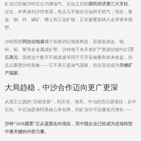
矿业已经被沙特定位为继油气、石化之后的
国民经济第三大支柱
。
过去，外界谈到沙特资源，焦点几乎都在石油和天然气；现在，黄
金、铜、锌、磷矿、稀土和工业矿物，正在被重新纳入全球资本视
野。
沙特西部
阿拉伯地盾
属于前寒武纪地质构造，容易形成金、铜、
锌、铅、银等多金属成矿带。沙特地下未开发矿产资源估值约
2.5
万
亿美元
。虽然这个数字不能直接等同于可开采储量和未来收益，但
足以重塑沙特形象——它不再只是油气国家，也在尝试成为
关键矿
产国家
。
大局趋稳，中沙合作迈向更广更深
从国王公园的“石砌龙骨”，到京东、海亮、中冶的百亿级项目；从中
石化、中石油跻身阿美核心承包商，到矿业许可证爆发式增长——
沙特
“2030
愿景
”
正从蓝图走向现实，而中国企业已经成为这场转型
中最关键的外部力量。