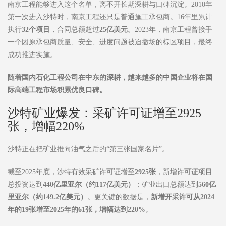
南京工程能够进入这个名单，离不开长期深耕与口碑沉淀。2010年
第一次进入沙特时，南京工程还只是普通施工承包商。16年里累计
执行
32
个项目
，合同总额超过
25
亿美元
。2023年，南京工程曾接手
一个因原承包商质量、安全、进度问题被迫撤场的棕区项目，最终
成功推进实施。
随着国内石化工程公司在中东的深耕，越来越多的中国企业将在国
际高端工程市场积累优良口碑。
沙特矿业爆发：采矿许可证增至2925
张，增幅220%
沙特正在把矿业推向油气之后的“第三张国家名片”。
截至2025年底，沙特有效采矿许可证增至
2925
张
，新增许可证项目
总投资达到
440
亿里亚尔（约
117
亿美元）
；矿业出口总额达到
560
亿
里亚尔（约
149.2
亿美元）
。更关键的数据是，
新增开采许可从
2024
年的
19
张增至
2025
年的
61
张，增幅达到
220%
。