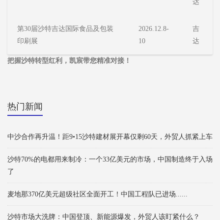
达
第30届沙特吉达国际食品及包装
2026.12.8-
吉
印刷展
10
达
把握沙特转型红利，凯宸带您精准对接！
热门新闻
中沙合作再升温！距9•15沙特建材展开幕仅剩60天，外贸人抓紧上车
沙特70%的电都用来制冷：一个33亿美元的市场，中国制造终于入场
了
麦地那370亿美元超级社区全面开工！中国工程队已进场......
沙特市场大洗牌：中国登顶、新能源爆发，外贸人该盯紧什么？