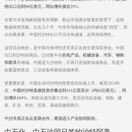
特出口达到
98
亿美元，同比增长接近
19%
。
在霍尔木兹海峡风险有所缓解、航运市场逐步恢复的背景下，这组
数据依然亮眼。过去几个月，中东市场最核心的关键词是“转型”，而
从结果来看，中国对沙特出口不仅没有减速，反而持续增长。
这背后反映的，是中国与海湾经济关系正在发生更深层变化。中国
出口到沙特的商品，已经集中在
机电产品、机械设备、汽车、钢铁
和家具
等领域。中国进入沙特的，不再只是低附加值商品，而是开
始覆盖制造业、工业设备和基础设施体系。
更重要的是，中国企业对沙特的投资也在快速上升。截至2024年
底，
中国对沙特直接投资存量达到
311
亿里亚尔（约
82
亿美元），同
比增长
164%
。制造业成为最大方向，其后还包括金融、保险、建
筑、矿业、科技、贸易、基础设施和医疗。
中沙关系正在从贸易合作，逐渐进入产业协同阶段。
中石化、中石油同日签约沙特阿美