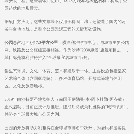
墙安装工程。这些墙体共使用了
12.25
万吨本地天然石材
，构成了公
园起伏的地形骨架。
据项目方声明，这些支撑墙不仅用于稳固土壤，还塑造了园内的河
谷与台地地貌，是整个公园景观工程的关键基础设施。
公园
总占地面积
17.2
平方公里
，横跨利雅得市中心，与城市主要公路
网、铁路及公交枢纽直接相连。作为沙特“2030愿景”旗舰项目之一，
其目标是将利雅得推入“全球最宜居城市”行列。
集生态环境、文化、体育、艺术和娱乐于一体。主要设施包括皇家
艺术综合体（含国家剧院）、多种体育场馆、开放式绿地与休闲
区、文化及旅游地标。
2019年由沙特两圣地监护人（前国王萨勒曼·本·阿卜杜勒-阿齐兹）
正式启动，目前正按计划推进。建成后将成为利雅得的“城市绿肺”，
并跻身全球最大城市公园之列。
公园的开放将助力利雅得在全球城市排名中跃升，为居民和游客提