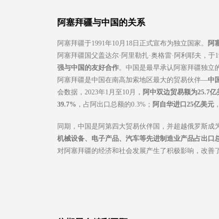
阿塞拜疆
与中国的关系
阿塞拜疆于1991年10月18日正式宣布为独立国家。
阿
阿塞拜疆国父盖达尔·阿里勒扎·奥格雷·阿利耶夫，于1
强与中国的友好合作
。中国是最早承认阿塞拜疆独立
阿塞拜疆是中国在南高加索地区最大的贸易伙伴—
中
会数据，2023年1月至10月，
阿中双边贸易额为25.7亿
39.7%
，占阿出口总额的0.3%；
阿自华进口25亿美元
同期，中国是阿第四大贸易伙伴国，并超越俄罗斯成
机械设备、电子产品、汽车等先进制造业产品占出口总
对阿塞拜疆的经济和社会发展产生了积极影响，改善