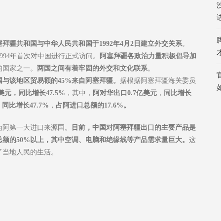
塞拜疆共和国与中华人民共和国于1992年4月2日建立外交关系
。
994年首次对中国进行正式访问。
阿塞拜疆各政治力量积极倡导加
的国家之一。
两国之间有着牢固的外交和文化联系
。
国与该地区贸易额的45%来自阿塞拜疆。
据根据阿塞拜疆海关委员
美元，同比增长47.5%
，其中，
阿
对华出口
0.7亿美元
，
同比增长
，
同比增长47.7%
，
占阿进口总额的17.6%。
为阿第一大进口来源国。
目前，中国对阿塞拜疆出口的主要产品是
额的50%以上，其中空调、电脑和绝缘线等产品需求量巨大。
这
了当地人民的生活。