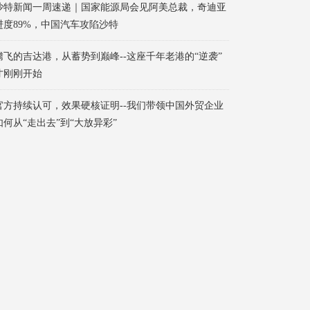
沙特新闻一周速递｜国家能源局会见阿美总裁，奇迪亚
进度89%，中国汽车攻陷沙特
腾飞的吉达港，从蓄势到巅峰--这座千年老港的“逆袭”
才刚刚开始
官方持续认可，效果硬核证明--我们带领中国外贸企业
如何从“走出去”到“大放异彩”