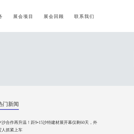
务
展会项目
展会回顾
联系我们
热门新闻
中沙合作再升温！距9•15沙特建材展开幕仅剩60天，外
贸人抓紧上车