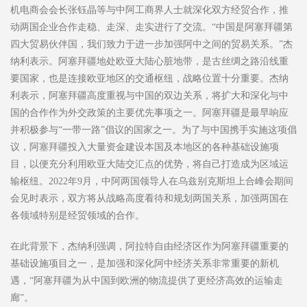
机电商会会长张钰晶等与中阿工商界人士就深化双方经贸合作，推
动两国企业合作走稳、走深、走实进行了交流。“中国是阿塞拜疆第
四大贸易伙伴国，我们致力于进一步加强阿中之间的贸易关系。”杰
纳利表示。阿塞拜疆地处欧亚大陆心脏地带，是古丝绸之路沿线重
要国家，也是连接欧亚地区的交通枢纽，战略位置十分重要。杰纳
利表示，阿塞拜疆高度重视与中国的双边关系，将扩大和深化与中
国的合作作为外交政策的主要优先事项之一。阿塞拜疆是最早响应
并积极参与“一带一路”倡议的国家之一。为了与中国携手实施这项倡
议，阿塞拜疆投入大量资金建设本国及本地区的各种基础设施项
目，以便充分利用欧亚大陆交汇点的优势，将自己打造成为区域运
输枢纽。2022年9月，中阿两国领导人在乌兹别克斯坦上合峰会期间
会见时表示，双方将从战略高度看待和规划两国关系，加强两国在
各领域特别是经贸领域的合作。
在此背景下，杰纳利强调，阿拉特自由经济区作为阿塞拜疆重要的
基础设施项目之一，是加强和深化阿中经济关系非常重要的新机
遇，“阿塞拜疆为从中国到欧洲的物流提供了更经济高效的运输走
廊”。