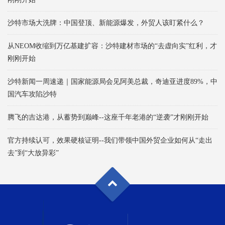
沙特市场大洗牌：中国登顶、新能源爆发，外贸人该盯紧什么？
从NEOM收缩到万亿基建扩容：沙特建材市场的“去虚向实”红利，才
刚刚开始
沙特新闻一周速递｜国家能源局会见阿美总裁，奇迪亚进度89%，中
国汽车攻陷沙特
腾飞的吉达港，从蓄势到巅峰--这座千年老港的“逆袭”才刚刚开始
官方持续认可，效果硬核证明--我们带领中国外贸企业如何从“走出
去”到“大放异彩”