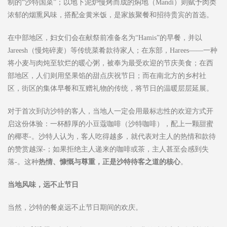
制的“沙特国菜”；以地下泥炉慢烤而成的焖地（Mandi）则赋予肉类
浓郁的烟熏风味，搭配金黄米饭，是家族聚餐和招待贵宾的首选。
在中部地区，妇女们会在献祭前准备名为“Hamis”的早餐，并以
Jareesh（慢炖碎麦）等传统菜肴款待家人；在东部，Harees——一种
将小麦与肉炖至软烂的暖心粥，被奉为最受欢迎的节庆美食；在西
部地区，人们则用坚果馅的甜点庆祝节日；而在南北方的乡村社
区，街区的集体早餐和互赠礼物的传统，将节日的温暖层层延展。
对于首次到访沙特的客人，当地人一定会用最标志性的欢迎方式开
启这份体验：一杯醇厚的小豆蔻咖啡（沙特咖啡），配上一颗甜蜜
的椰枣-。沙特人认为，客人吃得越多，就代表对主人的热情和款待
的赞赏越深-；如果拒绝主人递来的咖啡或茶，主人甚至会感到失
落-。这种
热情、慷慨与尊重，正是沙特待客之道的核心
。
当地风味，远不止节日
当然，沙特的餐桌远不止节日期间的欢庆。