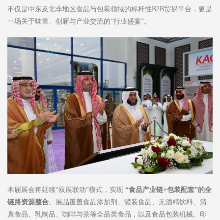
不仅是中东及北非地区食品与包装领域的标杆性B2B贸易平台，更是
一场关于味蕾、创新与产业交流的“行业盛宴”。
本届展会将延续“双展联动”模式，实现
“
食品产业链
+
包装配套
”
的全
链路资源整合
。展品覆盖食品添加剂、罐装食品、无酒精饮料、清
真食品、乳制品、咖啡与茶等全品类食品，以及食品包装机械、印