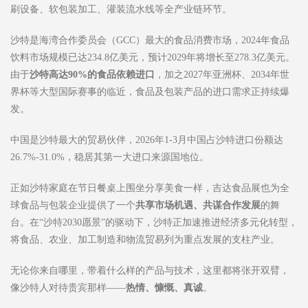
刷设备、软包装加工、灌装流水线等全产业链环节。
沙特是海湾合作委员会（GCC）最大的食品消费市场，2024年食品
饮料市场规模已达234.8亿美元，预计2029年将增长至278.3亿美元。
由于
沙特高达
90%
的食品依赖进口
，加之2027年亚洲杯、2034年世
界杯等大型国际赛事的临近，食品及包装产品的进口需求正持续爆
发。
中国是沙特最大的贸易伙伴，2026年1-3月中国占沙特进口份额达
26.7%-31.0%，稳居其第一大进口来源国地位。
正如沙特家庭在节日餐桌上围坐分享美食一样，吉达食品展也为全
球食品与包装企业提供了一个
共享市场机遇、共谋合作发展
的舞
台。在“沙特2030愿景”的驱动下，沙特正加速推进经济多元化转型，
将食品、农业、加工制造和物流贸易列为重点发展的支柱产业。
无论你来自哪里，带着什么样的产品与技术，这里都将张开双臂，
像沙特人对待贵宾那样——
热情、慷慨、真诚
。