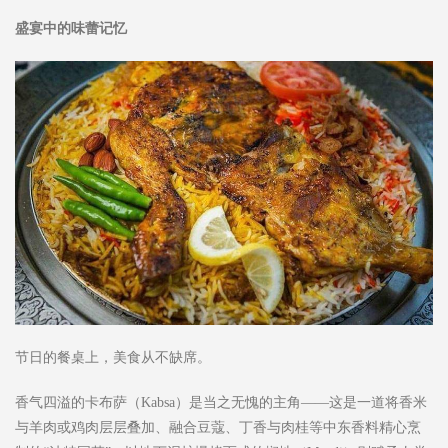
盛宴中的味蕾记忆
节日的餐桌上，美食从不缺席。
香气四溢的卡布萨（Kabsa）是当之无愧的主角——这是一道将香米
与羊肉或鸡肉层层叠加、融合豆蔻、丁香与肉桂等中东香料精心烹