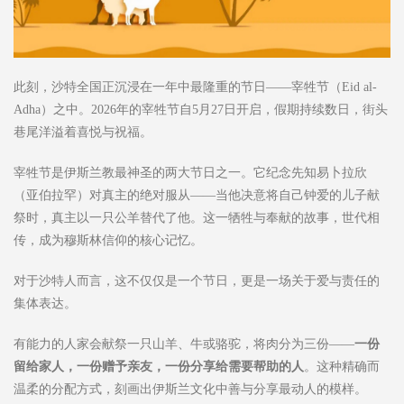
此刻，沙特全国正沉浸在一年中最隆重的节日——宰牲节（Eid al-
Adha）之中。2026年的宰牲节自5月27日开启，假期持续数日，街头
巷尾洋溢着喜悦与祝福。
宰牲节是伊斯兰教最神圣的两大节日之一。它纪念先知易卜拉欣
（亚伯拉罕）对真主的绝对服从——当他决意将自己钟爱的儿子献
祭时，真主以一只公羊替代了他。这一牺牲与奉献的故事，世代相
传，成为穆斯林信仰的核心记忆。
对于沙特人而言，这不仅仅是一个节日，更是一场关于爱与责任的
集体表达。
有能力的人家会献祭一只山羊、牛或骆驼，将肉分为三份——
一份
留给家人，一份赠予亲友，一份分享给需要帮助的人
。这种精确而
温柔的分配方式，刻画出伊斯兰文化中善与分享最动人的模样。