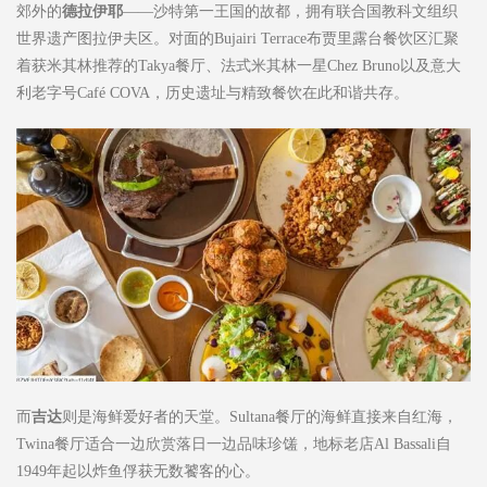
郊外的
德拉伊耶
——沙特第一王国的故都，拥有联合国教科文组织
世界遗产图拉伊夫区。对面的Bujairi Terrace布贾里露台餐饮区汇聚
着获米其林推荐的Takya餐厅、法式米其林一星Chez Bruno以及意大
利老字号Café COVA，历史遗址与精致餐饮在此和谐共存。
而
吉达
则是海鲜爱好者的天堂。Sultana餐厅的海鲜直接来自红海，
Twina餐厅适合一边欣赏落日一边品味珍馐，地标老店Al Bassali自
1949年起以炸鱼俘获无数饕客的心。