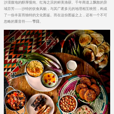
沙漠腹地的醇厚慢炖、红海之滨的鲜美渔获、千年商道上飘散的异
域芬芳——沙特的饮食风貌，与其广袤多元的地理相互映照，构成
了一份丰富而独特的文化图鉴。而在这份图鉴之上，还有一个不可
忽略的重音符——
节日
。