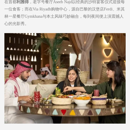
在首都
利雅得
，老字号餐厅Aseeb Najd以经典的沙特宴客仪式迎接每
一位食客；而在Via Riyadh购物中心，源自巴黎的汉堡店Ferdi、米其
林一星餐厅Gymkhana与本土风味巧妙融合，每到夜间便上演震撼人
心的光影秀。