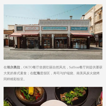
在
埃尔奥拉
，OKTO餐厅坐拥壮丽自然风光，Saffron餐厅则提供屡获
大奖的泰式素食；在
红海
度假区，寿司与炉端烧、南美风炭火烧烤
同样精彩纷呈。