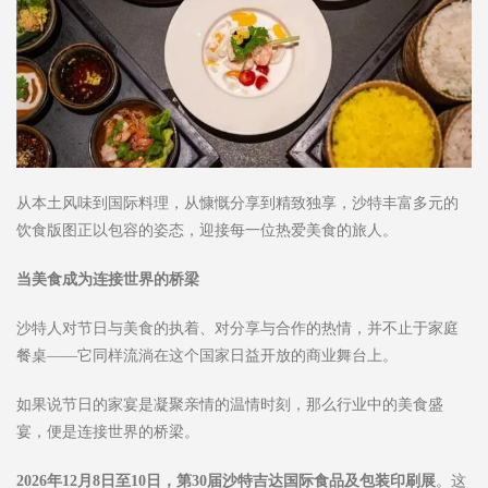
从本土风味到国际料理，从慷慨分享到精致独享，沙特丰富多元的
饮食版图正以包容的姿态，迎接每一位热爱美食的旅人。
当美食成为连接世界的桥梁
沙特人对节日与美食的执着、对分享与合作的热情，并不止于家庭
餐桌——它同样流淌在这个国家日益开放的商业舞台上。
如果说节日的家宴是凝聚亲情的温情时刻，那么行业中的美食盛
宴，便是连接世界的桥梁。
2026
年
12
月
8
日至
10
日，第
30
届沙特吉达国际食品及包装印刷展
。这