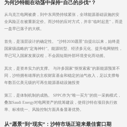
为何沙特能在动荡中保持“自己的步伐”？
从乌克兰电网被袭，到中东局势持续紧张，全球能源基础设施的安
全风险正在被重新定价。而沙特的应对方式，并非“临时起意”，而是
一盘早已落子的大棋。
首先，是顶层设计的确定性。 “沙特2030愿景”自提出以来，始终是
国家级战略的“定海神针”。能源转型、经济多元化、提升电网韧性，
早已写入国家发展议程，不会因短期外部环境变化而动摇。
其次，是资本实力的支撑。 与许多国家“抠抠索索”的新能源预算不
同，沙特拥有雄厚的主权财富基金和稳定的油气收入，足以支撑每
年数百亿美元级的可再生能源基础设施投资
第三，是体制机制的成熟。 SPPC作为“唯一买方”的统一采购模式，
叠加Saudi Energy对电网资产的统筹建设，使得沙特在项目执行效
率、标准统一、风险控制方面具备显著优势。
从“愿景”到“现实”：沙特市场正迎来最佳窗口期