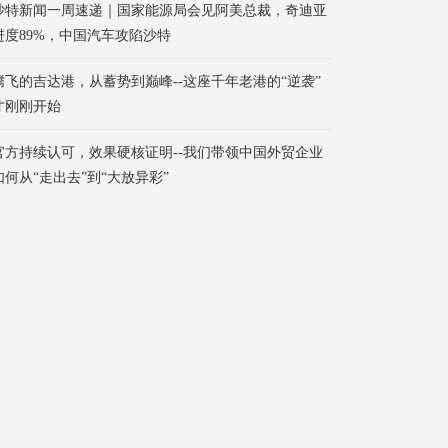
沙特新闻一周速递｜国家能源局会见阿美总裁，奇迪亚
进度89%，中国汽车攻陷沙特
腾飞的吉达港，从蓄势到巅峰--这座千年老港的“逆袭”
才刚刚开始
官方持续认可，效果硬核证明--我们带领中国外贸企业
如何从“走出去”到“大放异彩”