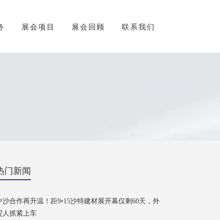
务
展会项目
展会回顾
联系我们
热门新闻
中沙合作再升温！距9•15沙特建材展开幕仅剩60天，外
贸人抓紧上车